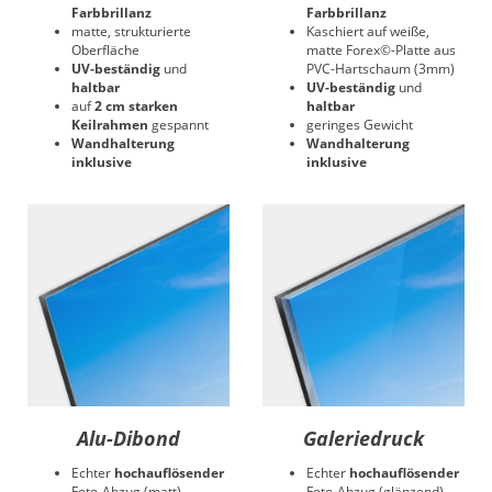
Farbbrillanz
Farbbrillanz
matte, strukturierte
Kaschiert auf weiße,
Oberfläche
matte Forex©-Platte aus
UV-beständig
und
PVC-Hartschaum (3mm)
haltbar
UV-beständig
und
auf
2 cm starken
haltbar
Keilrahmen
gespannt
geringes Gewicht
Wandhalterung
Wandhalterung
inklusive
inklusive
Alu-Dibond
Galeriedruck
Echter
hochauflösender
Echter
hochauflösender
Foto-Abzug (matt)
Foto-Abzug (glänzend)